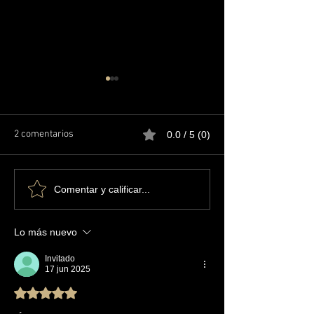
2 comentarios
0.0 / 5 (0)
El Síndrome de Procusto.
El líder que cons
Comentar y calificar...
propia obsolesce
Lo más nuevo
Invitado
17 jun 2025
Obtuvo 5 de 5 estrellas.