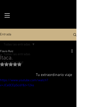
Blog Reflexiones
Entrada
Todas las entradas
Flavio Ruiz
Todas las entradas
Ítaca.
Tu comunidad
Obtuvo NaN de 5 estrellas.
Tu extraordinario viaje
https://www.youtube.com/watch?
v=JCe0CEpSc6Y&t=124s