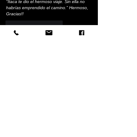
“Ítaca te dio el hermoso viaje. Sin ella no 
habrías emprendido el camino.” Hermoso, 
Gracias!!
Me gusta
Reaccionar
Invitado
25 oct 2024
Obtuvo 5 de 5 estrellas.
Excelente Coach! Entre otras muchas 
especialidades.
Me gusta
Reaccionar