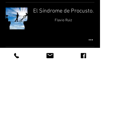
El Síndrome de Procusto.
Flavio Ruiz
El líder que construye su
propia obsolescencia
Flavio Ruiz
Diseño: Flavio Ruíz 2025
Inicio
Algunos programas
Contáctanos
Perfil Flavio Ruíz
Liderazgo Inteligente